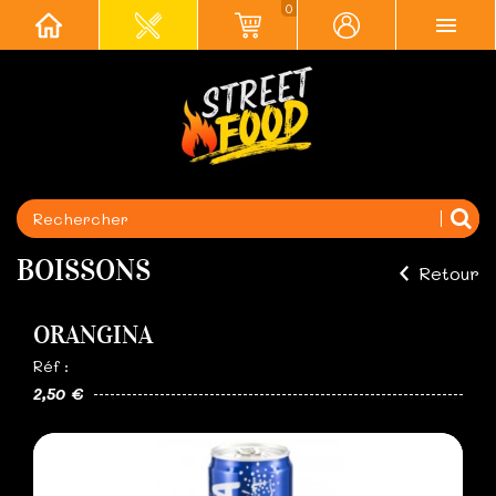
0
BOISSONS
Retour
ORANGINA
Réf :
2,50 €