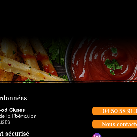
rdonnées
ood Cluses
04 50 58 91 
de la libération
USES
Nous contact
t sécurisé