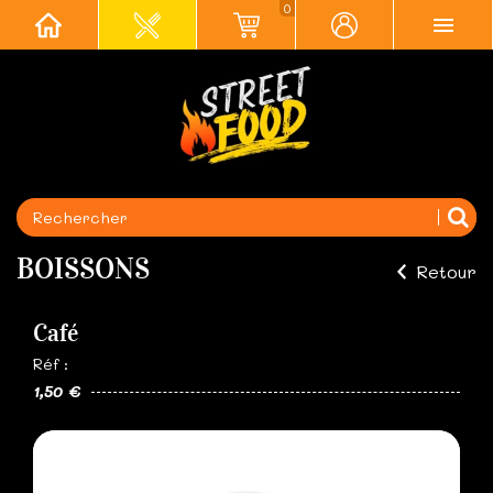
0
BOISSONS
Retour
Café
Réf :
1,50 €