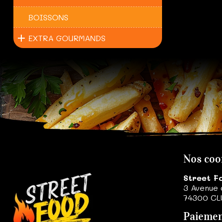
BOISSONS
EXTRA GOURMANDS
Nos coo
Street F
3 Avenue 
74300
CL
Paiemen