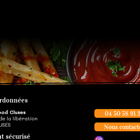
rdonnées
ood Cluses
04 50 58 91 
de la libération
USES
Nous contact
t sécurisé